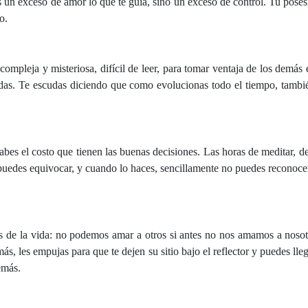
s un exceso de amor lo que te guía, sino un exceso de control. Tu posesi
o.
pleja y misteriosa, difícil de leer, para tomar ventaja de los demás 
das. Te escudas diciendo que como evolucionas todo el tiempo, tambié
 sabes el costo que tienen las buenas decisiones. Las horas de meditar, 
e puedes equivocar, y cuando lo haces, sencillamente no puedes reconocer
as de la vida: no podemos amar a otros si antes no nos amamos a nosot
más, les empujas para que te dejen su sitio bajo el reflector y puedes ll
emás.