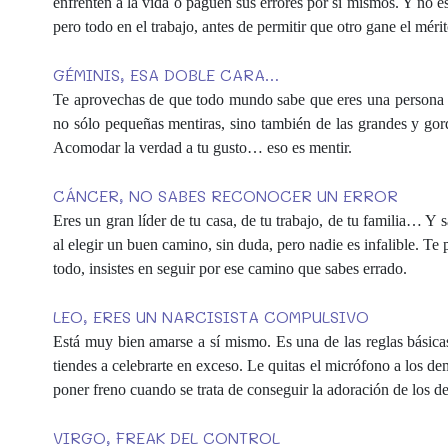
enfrenten a la vida o paguen sus errores por sí mismos. Y no e
pero todo en el trabajo, antes de permitir que otro gane el mérit
GÉMINIS, ESA DOBLE CARA…
Te aprovechas de que todo mundo sabe que eres una persona com
no sólo pequeñas mentiras, sino también de las grandes y gor
Acomodar la verdad a tu gusto… eso es mentir.
CÁNCER, NO SABES RECONOCER UN ERROR
Eres un gran líder de tu casa, de tu trabajo, de tu familia… Y
al elegir un buen camino, sin duda, pero nadie es infalible. T
todo, insistes en seguir por ese camino que sabes errado.
LEO, ERES UN NARCISISTA COMPULSIVO
Está muy bien amarse a sí mismo. Es una de las reglas básic
tiendes a celebrarte en exceso. Le quitas el micrófono a los de
poner freno cuando se trata de conseguir la adoración de los d
VIRGO, FREAK DEL CONTROL