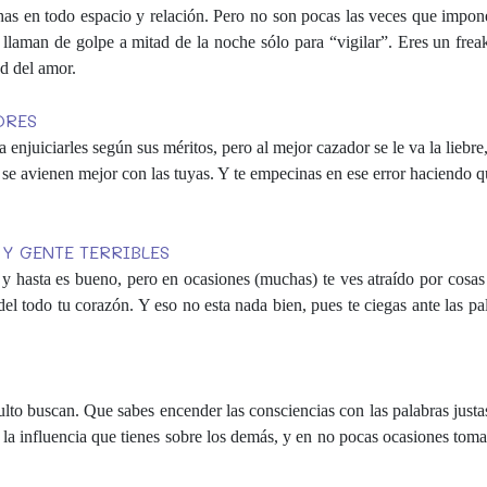
nchas en todo espacio y relación. Pero no son pocas las veces que impo
, llaman de golpe a mitad de la noche sólo para “vigilar”. Eres un fre
ad del amor.
ORES
enjuiciarles según sus méritos, pero al mejor cazador se le va la liebre,
 se avienen mejor con las tuyas. Y te empecinas en ese error haciendo q
Y GENTE TERRIBLES
 hasta es bueno, pero en ocasiones (muchas) te ves atraído por cosas 
el todo tu corazón. Y eso no esta nada bien, pues te ciegas ante las pa
ulto buscan. Que sabes encender las consciencias con las palabras just
 la influencia que tienes sobre los demás, y en no pocas ocasiones toma