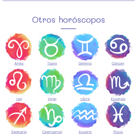
Otros horóscopos
Aries
Tauro
Géminis
Cáncer
Leo
Virgo
Libra
Escorpio
Sagitario
Capricornio
Acuario
Piscis