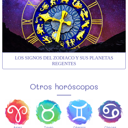
LOS SIGNOS DEL ZODIACO Y SUS PLANETAS
REGENTES
Otros horóscopos
Aries
Tauro
Géminis
Cáncer